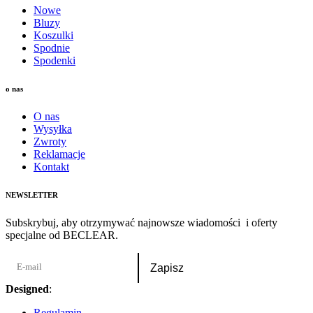
Nowe
Bluzy
Koszulki
Spodnie
Spodenki
o nas
O nas
Wysyłka
Zwroty
Reklamacje
Kontakt
NEWSLETTER
Subskrybuj, aby otrzymywać najnowsze wiadomości i oferty
specjalne od BECLEAR.
Designed
:
Oktawian Gawryś
Regulamin