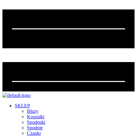
SKLEP
Bluzy
Koszulki
Spodenki
Spodnie
Czapki