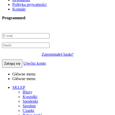
Polityka prywatności
Kontakt
Programmed
:
SolvantIT
Zapomniałeś hasła?
Utwórz konto
Zaloguj się
Główne menu
Główne menu
SKLEP
Bluzy
Koszulki
Spodenki
Spodnie
Czapki