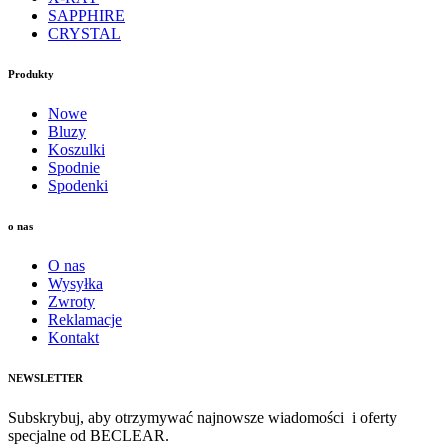
SAPPHIRE
CRYSTAL
Produkty
Nowe
Bluzy
Koszulki
Spodnie
Spodenki
o nas
O nas
Wysyłka
Zwroty
Reklamacje
Kontakt
NEWSLETTER
Subskrybuj, aby otrzymywać najnowsze wiadomości i oferty
specjalne od BECLEAR.