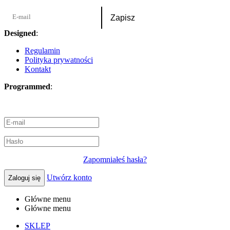
Designed
:
Oktawian Gawryś
Regulamin
Polityka prywatności
Kontakt
Programmed
:
SolvantIT
Zapomniałeś hasła?
Utwórz konto
Zaloguj się
Główne menu
Główne menu
SKLEP