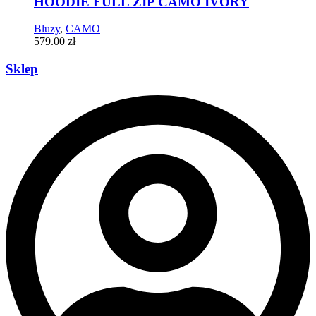
HOODIE FULL ZIP CAMO IVORY
Bluzy
,
CAMO
579.00
zł
Sklep