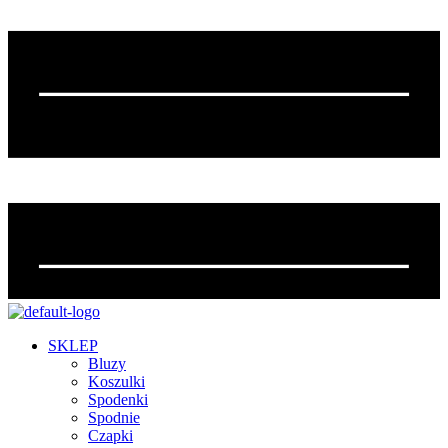
SKLEP
Bluzy
Koszulki
Spodenki
Spodnie
Czapki