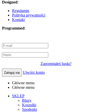
Designed
:
Oktawian Gawryś
Regulamin
Polityka prywatności
Kontakt
Programmed
:
SolvantIT
Zapomniałeś hasła?
Utwórz konto
Zaloguj się
Główne menu
Główne menu
SKLEP
Bluzy
Koszulki
Spodenki