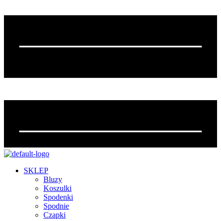
SKLEP
Bluzy
Koszulki
Spodenki
Spodnie
Czapki