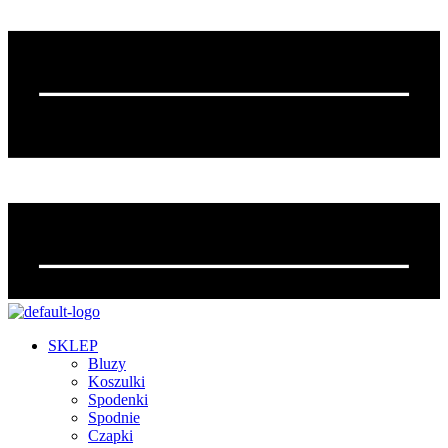
SKLEP
Bluzy
Koszulki
Spodenki
Spodnie
Czapki