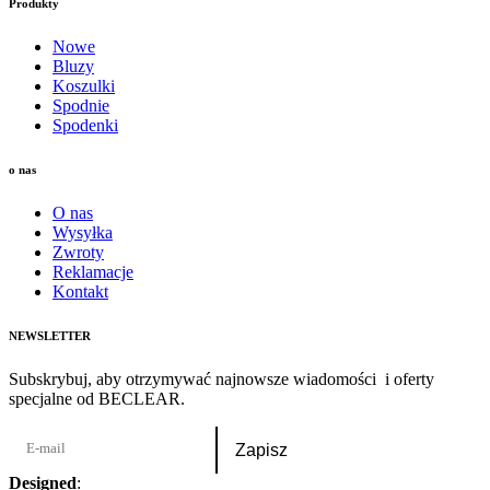
Produkty
Nowe
Bluzy
Koszulki
Spodnie
Spodenki
o nas
O nas
Wysyłka
Zwroty
Reklamacje
Kontakt
NEWSLETTER
Subskrybuj, aby otrzymywać najnowsze wiadomości i oferty
specjalne od BECLEAR.
Designed
:
Oktawian Gawryś